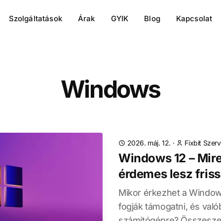
Szolgáltatások
Árak
GYIK
Blog
Kapcsolat
Windows
2026. máj. 12.
·
Fixbit Szerv
Windows 12 – Mir
érdemes lesz friss
Mikor érkezhet a Window
fogják támogatni, és való
számítógépre? Összeszed