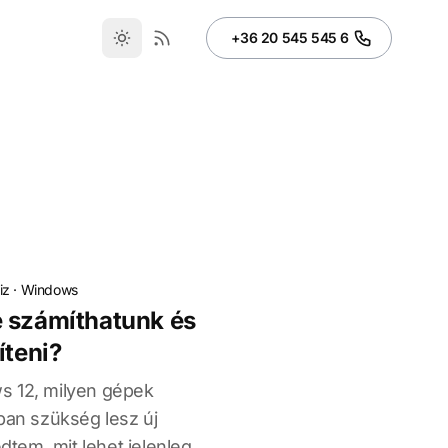
+36 20 545 545 6
iz
·
Windows
e számíthatunk és
íteni?
s 12, milyen gépek
ban szükség lesz új
tem, mit lehet jelenleg