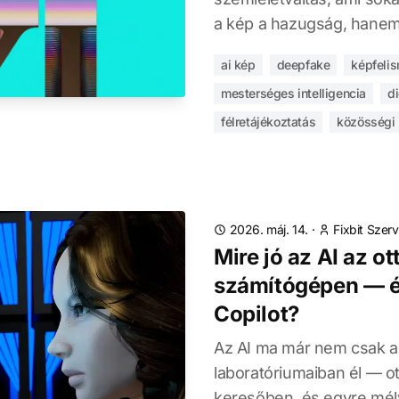
a kép a hazugság, hanem 
ai kép
deepfake
képfeli
mesterséges intelligencia
di
félretájékoztatás
közösségi
2026. máj. 14.
·
Fixbit Szerv
Mire jó az AI az ot
számítógépen — é
Copilot?
Az AI ma már nem csak 
laboratóriumaiban él — o
keresőben, és egyre mé