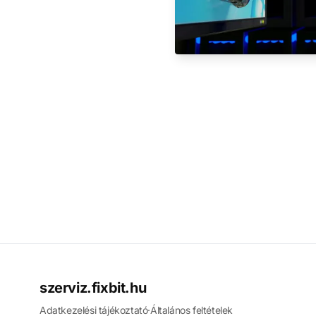
szerviz.fixbit.hu
Adatkezelési tájékoztató
·
Általános feltételek