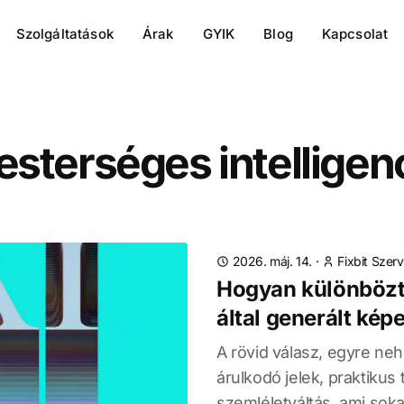
Szolgáltatások
Árak
GYIK
Blog
Kapcsolat
sterséges intelligen
2026. máj. 14.
·
Fixbit Szerv
Hogyan különbözt
által generált képe
A rövid válasz, egyre n
árulkodó jelek, praktikus
szemléletváltás, ami soka