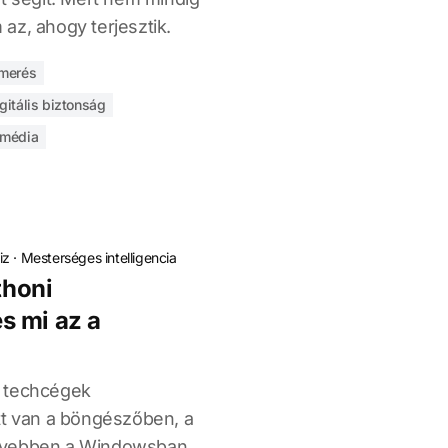
az, ahogy terjesztik.
smerés
gitális biztonság
 média
iz
·
Mesterséges intelligencia
thoni
s mi az a
a techcégek
tt van a böngészőben, a
lyebben a Windowsban