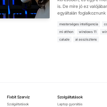
is. De mire jó ez valójába
egyáltalán foglalkoznunk
mesterséges intelligencia
co
mi otthon
windows 11
wi
calude
ai asszisztens
Fixbit Szerviz
Szolgáltatások
Szolgáltatások
Laptop gyorsítás