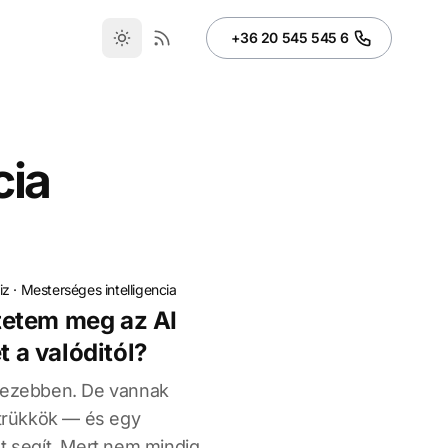
+36 20 545 545 6
cia
iz
·
Mesterséges intelligencia
etem meg az AI
t a valóditól?
ehezebben. De vannak
 trükkök — és egy
t segít. Mert nem mindig