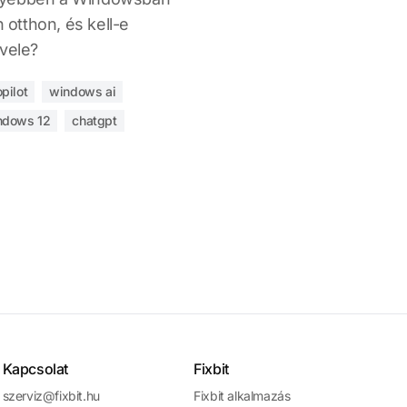
n otthon, és kell-e
 vele?
pilot
windows ai
ndows 12
chatgpt
Kapcsolat
Fixbit
szerviz@fixbit.hu
Fixbit alkalmazás