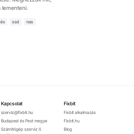
 lementeni.
tés
ssd
nas
Kapcsolat
Fixbit
szerviz@fixbit.hu
Fixbit alkalmazás
Budapest és Pest megye
Fixbit.hu
Számítógép szerviz II.
Blog