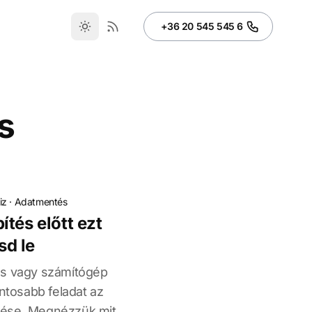
+36 20 545 545 6
s
iz
·
Adatmentés
tés előtt ezt
d le
és vagy számítógép
ontosabb feladat az
ése. Megnézzük mit,