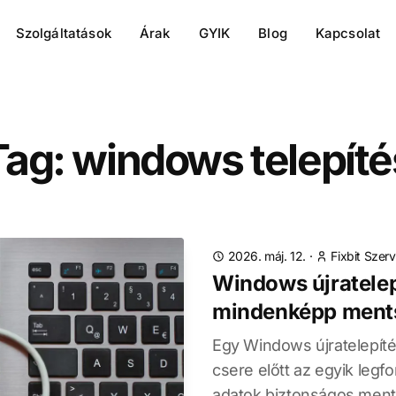
Szolgáltatások
Árak
GYIK
Blog
Kapcsolat
Tag: windows telepíté
2026. máj. 12.
·
Fixbit Szerv
Windows újratelepí
mindenképp ments
Egy Windows újratelepít
csere előtt az egyik legf
adatok biztonságos ment