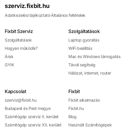
szerviz.fixbit.hu
Adatkezelési tájékoztató
·
Általános feltételek
Fixbit Szerviz
Szolgáltatások
Szolgáltatások
Laptop gyorsítás
Hogyan működik?
WiFi beállítás
Árak
Mac és Windows támogatás
GYIK
Távoli segítség
Hálózat, internet, router
Kapcsolat
Fixbit
szerviz@fixbit.hu
Fixbit alkalmazás
Budapest és Pest megye
Fixbit.hu
Számítógép szerviz II. kerület
Blog
Számítógép szerviz XII. kerület
Használt Számítógépek