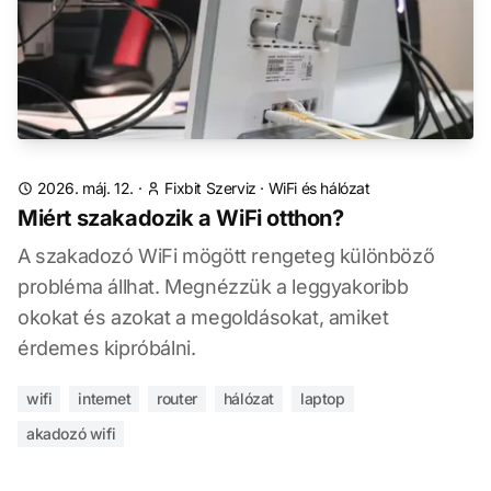
2026. máj. 12.
·
Fixbit Szerviz
·
WiFi és hálózat
Miért szakadozik a WiFi otthon?
A szakadozó WiFi mögött rengeteg különböző
probléma állhat. Megnézzük a leggyakoribb
okokat és azokat a megoldásokat, amiket
érdemes kipróbálni.
wifi
internet
router
hálózat
laptop
akadozó wifi