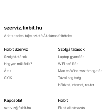
szerviz.fixbit.hu
Adatkezelési tájékoztató
·
Általános feltételek
Fixbit Szerviz
Szolgáltatások
Szolgáltatások
Laptop gyorsítás
Hogyan működik?
WiFi beállítás
Árak
Mac és Windows támogatás
GYIK
Távoli segítség
Hálózat, internet, router
Kapcsolat
Fixbit
szerviz@fixbit.hu
Fixbit alkalmazás