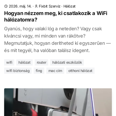
2026. máj. 14.
·
Fixbit Szerviz
·
Hálózat
Hogyan nézzem meg, ki csatlakozik a WiFi
hálózatomra?
Gyanús, hogy valaki lóg a neteden? Vagy csak
kíváncsi vagy, mi minden van rákötve?
Megmutatjuk, hogyan derítheted ki egyszerűen —
és mit tegyél, ha valóban találsz idegent.
wifi
hálózat
router
hálózati eszközök
wifi biztonság
fing
mac cím
otthoni hálózat