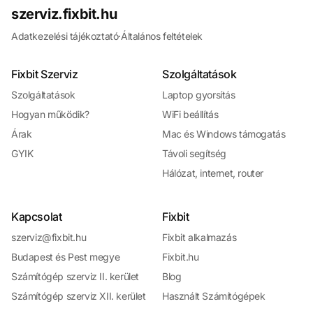
szerviz.fixbit.hu
Adatkezelési tájékoztató
·
Általános feltételek
Fixbit Szerviz
Szolgáltatások
Szolgáltatások
Laptop gyorsítás
Hogyan működik?
WiFi beállítás
Árak
Mac és Windows támogatás
GYIK
Távoli segítség
Hálózat, internet, router
Kapcsolat
Fixbit
szerviz@fixbit.hu
Fixbit alkalmazás
Budapest és Pest megye
Fixbit.hu
Számítógép szerviz II. kerület
Blog
Számítógép szerviz XII. kerület
Használt Számítógépek