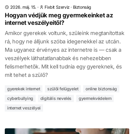
2026. máj. 15.
·
Fixbit Szerviz
·
Biztonság
Hogyan védjük meg gyermekeinket az
internet veszélyeitől?
Amikor gyerekek voltunk, szüleink megtanítottak
rá, hogy ne álljunk szóba idegenekkel az utcán.
Ma ugyanez érvényes az internetre is — csak a
veszélyek láthatatlanabbak és nehezebben
felismerhetők. Mit kell tudnia egy gyereknek, és
mit tehet a szülő?
gyerekek internet
szülői felügyelet
online biztonság
cyberbullying
digitális nevelés
gyermekvédelem
internet veszélyei