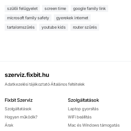
szülői felügyelet
screen time
google family link
microsoft family safety
gyerekek internet
tartalomszűrés
youtube kids
router szűrés
szerviz.fixbit.hu
Adatkezelési tájékoztató
·
Általános feltételek
Fixbit Szerviz
Szolgáltatások
Szolgáltatások
Laptop gyorsítás
Hogyan működik?
WiFi beállítás
Árak
Mac és Windows támogatás