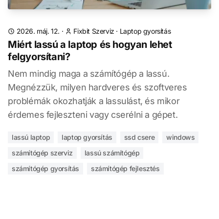
2026. máj. 12.
·
Fixbit Szerviz
·
Laptop gyorsítás
Miért lassú a laptop és hogyan lehet
felgyorsítani?
Nem mindig maga a számítógép a lassú.
Megnézzük, milyen hardveres és szoftveres
problémák okozhatják a lassulást, és mikor
érdemes fejleszteni vagy cserélni a gépet.
lassú laptop
laptop gyorsítás
ssd csere
windows
számítógép szerviz
lassú számítógép
számítógép gyorsítás
számítógép fejlesztés