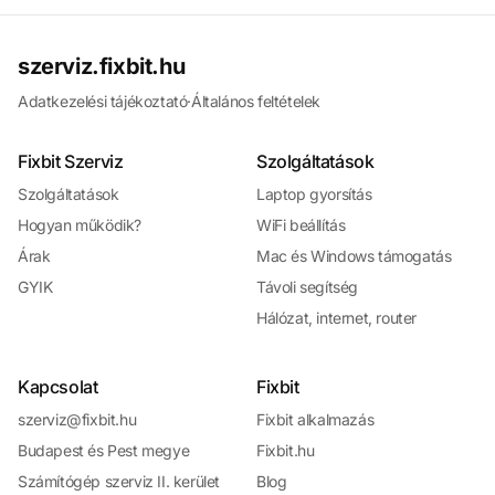
szerviz.fixbit.hu
Adatkezelési tájékoztató
·
Általános feltételek
Fixbit Szerviz
Szolgáltatások
Szolgáltatások
Laptop gyorsítás
Hogyan működik?
WiFi beállítás
Árak
Mac és Windows támogatás
GYIK
Távoli segítség
Hálózat, internet, router
Kapcsolat
Fixbit
szerviz@fixbit.hu
Fixbit alkalmazás
Budapest és Pest megye
Fixbit.hu
Számítógép szerviz II. kerület
Blog