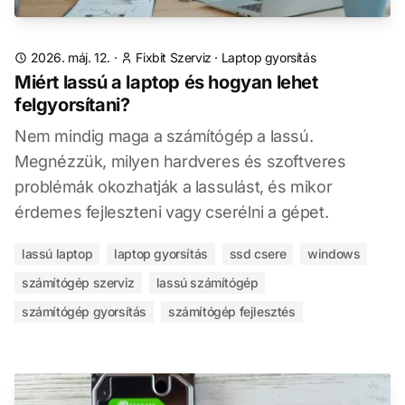
2026. máj. 12.
·
Fixbit Szerviz
·
Laptop gyorsítás
Miért lassú a laptop és hogyan lehet
felgyorsítani?
Nem mindig maga a számítógép a lassú.
Megnézzük, milyen hardveres és szoftveres
problémák okozhatják a lassulást, és mikor
érdemes fejleszteni vagy cserélni a gépet.
lassú laptop
laptop gyorsítás
ssd csere
windows
számítógép szerviz
lassú számítógép
számítógép gyorsítás
számítógép fejlesztés