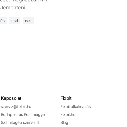
 lementeni.
tés
ssd
nas
Kapcsolat
Fixbit
szerviz@fixbit.hu
Fixbit alkalmazás
Budapest és Pest megye
Fixbit.hu
Számítógép szerviz II.
Blog