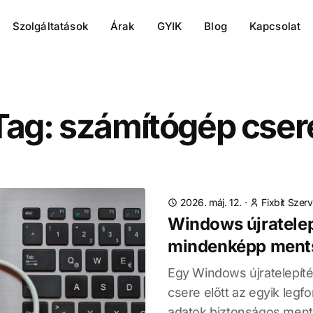
Szolgáltatások
Árak
GYIK
Blog
Kapcsolat
Tag: számítógép cser
2026. máj. 12.
·
Fixbit Szerv
Windows újratelepí
mindenképp ments
Egy Windows újratelepít
csere előtt az egyik legf
adatok biztonságos ment