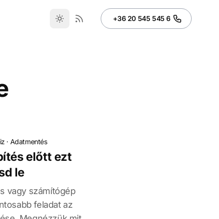
+36 20 545 545 6
e
iz
·
Adatmentés
tés előtt ezt
d le
és vagy számítógép
ontosabb feladat az
ése. Megnézzük mit,