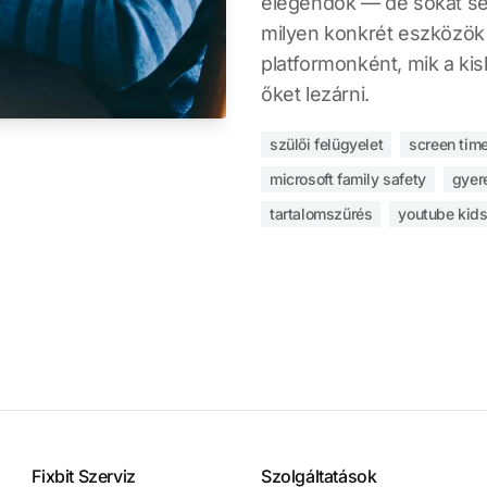
elegendők — de sokat s
milyen konkrét eszközök
platformonként, mik a ki
őket lezárni.
szülői felügyelet
screen tim
microsoft family safety
gyer
tartalomszűrés
youtube kid
Fixbit Szerviz
Szolgáltatások