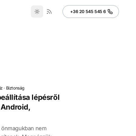
+36 20 545 545 6
iz
·
Biztonság
eállítása lépésről
 Android,
ok önmagukban nem