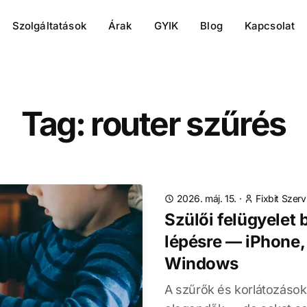
Szolgáltatások
Árak
GYIK
Blog
Kapcsolat
Tag: router szűrés
2026. máj. 15.
·
Fixbit Szerv
Szülői felügyelet b
lépésre — iPhone,
Windows
A szűrők és korlátozás