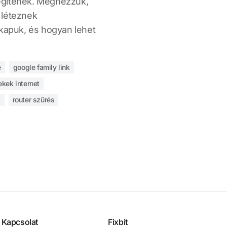
egítenek. Megnézzük,
 léteznek
skapuk, és hogyan lehet
e
google family link
ekek internet
s
router szűrés
Kapcsolat
Fixbit