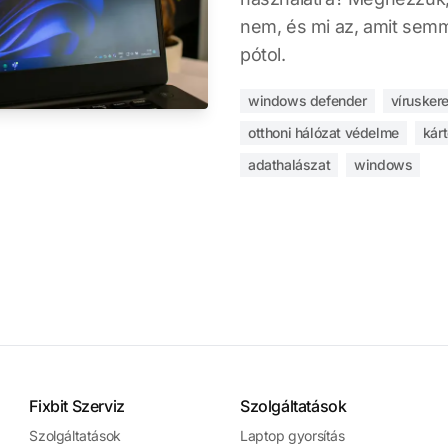
nem, és mi az, amit sem
pótol.
windows defender
vírusker
otthoni hálózat védelme
kár
adathalászat
windows
Fixbit Szerviz
Szolgáltatások
Szolgáltatások
Laptop gyorsítás