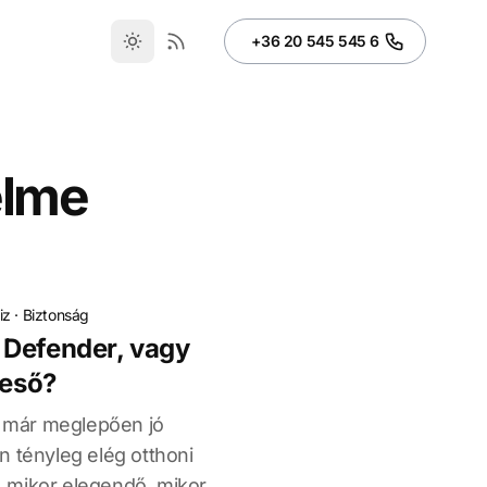
+36 20 545 545 6
elme
iz
·
Biztonság
 Defender, vagy
reső?
már meglepően jó
n tényleg elég otthoni
 mikor elegendő, mikor