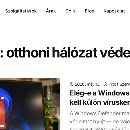
Szolgáltatások
Árak
GYIK
Blog
Kapcsolat
: otthoni hálózat véd
2026. máj. 13.
·
Fixbit Szerv
Elég-e a Windows
kell külön víruske
A Windows Defender ma 
védelmet nyújt — de vajo
használatra? Megnézzük,