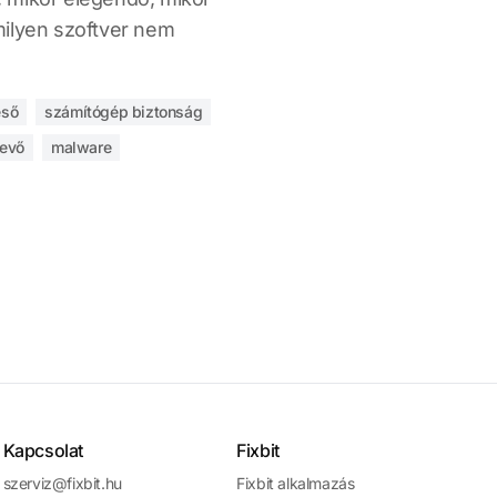
milyen szoftver nem
eső
számítógép biztonság
tevő
malware
Kapcsolat
Fixbit
szerviz@fixbit.hu
Fixbit alkalmazás