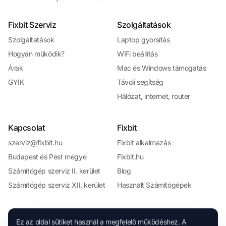
Fixbit Szerviz
Szolgáltatások
Szolgáltatások
Laptop gyorsítás
Hogyan működik?
WiFi beállítás
Árak
Mac és Windows támogatás
GYIK
Távoli segítség
Hálózat, internet, router
Kapcsolat
Fixbit
szerviz@fixbit.hu
Fixbit alkalmazás
Budapest és Pest megye
Fixbit.hu
Számítógép szerviz II. kerület
Blog
Számítógép szerviz XII. kerület
Használt Számítógépek
Ez az oldal sütiket használ a megfelelő működéshez. A