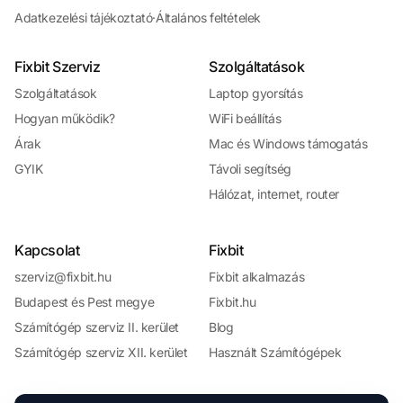
Adatkezelési tájékoztató
·
Általános feltételek
Fixbit Szerviz
Szolgáltatások
Szolgáltatások
Laptop gyorsítás
Hogyan működik?
WiFi beállítás
Árak
Mac és Windows támogatás
GYIK
Távoli segítség
Hálózat, internet, router
Kapcsolat
Fixbit
szerviz@fixbit.hu
Fixbit alkalmazás
Budapest és Pest megye
Fixbit.hu
Számítógép szerviz II. kerület
Blog
Számítógép szerviz XII. kerület
Használt Számítógépek