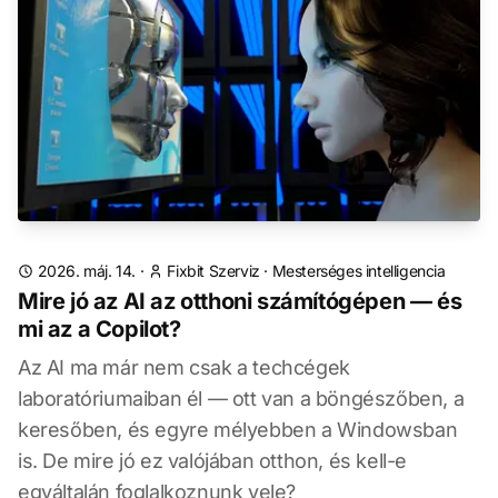
2026. máj. 14.
·
Fixbit Szerviz
·
Mesterséges intelligencia
Mire jó az AI az otthoni számítógépen — és
mi az a Copilot?
Az AI ma már nem csak a techcégek
laboratóriumaiban él — ott van a böngészőben, a
keresőben, és egyre mélyebben a Windowsban
is. De mire jó ez valójában otthon, és kell-e
egyáltalán foglalkoznunk vele?