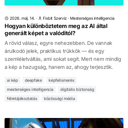
2026. máj. 14.
·
Fixbit Szerviz
·
Mesterséges intelligencia
Hogyan különböztetem meg az AI által
generált képet a valóditól?
A rövid válasz, egyre nehezebben. De vannak
árulkodó jelek, praktikus trükkök — és egy
szemléletváltás, ami sokat segít. Mert nem mindig
a kép a hazugság, hanem az, ahogy terjesztik.
ai kép
deepfake
képfelismerés
mesterséges intelligencia
digitális biztonság
félretájékoztatás
közösségi média