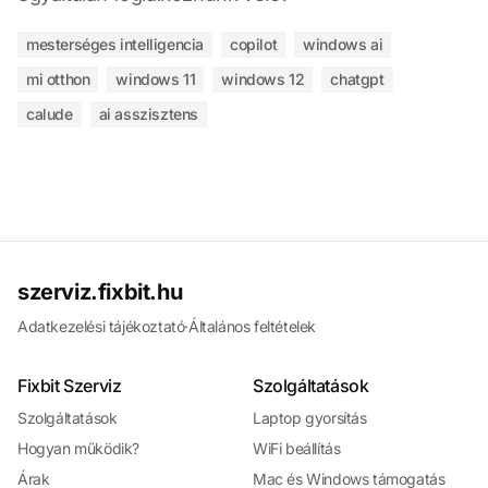
mesterséges intelligencia
copilot
windows ai
mi otthon
windows 11
windows 12
chatgpt
calude
ai asszisztens
szerviz.fixbit.hu
Adatkezelési tájékoztató
·
Általános feltételek
Fixbit Szerviz
Szolgáltatások
Szolgáltatások
Laptop gyorsítás
Hogyan működik?
WiFi beállítás
Árak
Mac és Windows támogatás