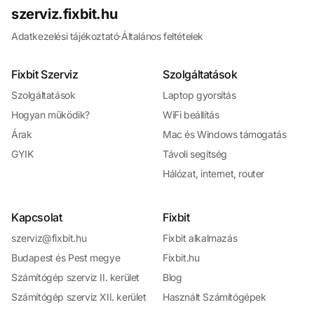
szerviz.fixbit.hu
Adatkezelési tájékoztató
·
Általános feltételek
Fixbit Szerviz
Szolgáltatások
Szolgáltatások
Laptop gyorsítás
Hogyan működik?
WiFi beállítás
Árak
Mac és Windows támogatás
GYIK
Távoli segítség
Hálózat, internet, router
Kapcsolat
Fixbit
szerviz@fixbit.hu
Fixbit alkalmazás
Budapest és Pest megye
Fixbit.hu
Számítógép szerviz II. kerület
Blog
Számítógép szerviz XII. kerület
Használt Számítógépek