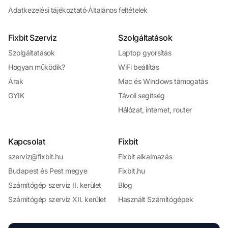
Adatkezelési tájékoztató
·
Általános feltételek
Fixbit Szerviz
Szolgáltatások
Szolgáltatások
Laptop gyorsítás
Hogyan működik?
WiFi beállítás
Árak
Mac és Windows támogatás
GYIK
Távoli segítség
Hálózat, internet, router
Kapcsolat
Fixbit
szerviz@fixbit.hu
Fixbit alkalmazás
Budapest és Pest megye
Fixbit.hu
Számítógép szerviz II. kerület
Blog
Számítógép szerviz XII. kerület
Használt Számítógépek