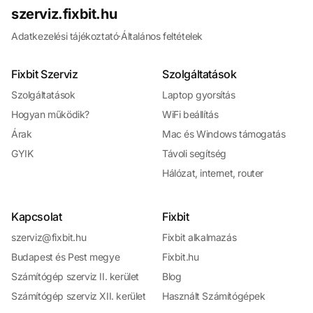
szerviz.fixbit.hu
Adatkezelési tájékoztató
·
Általános feltételek
Fixbit Szerviz
Szolgáltatások
Szolgáltatások
Laptop gyorsítás
Hogyan működik?
WiFi beállítás
Árak
Mac és Windows támogatás
GYIK
Távoli segítség
Hálózat, internet, router
Kapcsolat
Fixbit
szerviz@fixbit.hu
Fixbit alkalmazás
Budapest és Pest megye
Fixbit.hu
Számítógép szerviz II. kerület
Blog
Számítógép szerviz XII. kerület
Használt Számítógépek