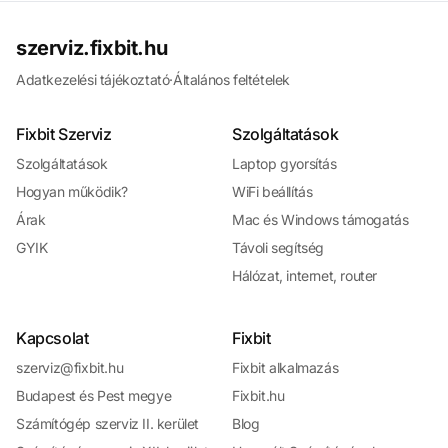
szerviz.fixbit.hu
Adatkezelési tájékoztató
·
Általános feltételek
Fixbit Szerviz
Szolgáltatások
Szolgáltatások
Laptop gyorsítás
Hogyan működik?
WiFi beállítás
Árak
Mac és Windows támogatás
GYIK
Távoli segítség
Hálózat, internet, router
Kapcsolat
Fixbit
szerviz@fixbit.hu
Fixbit alkalmazás
Budapest és Pest megye
Fixbit.hu
Számítógép szerviz II. kerület
Blog