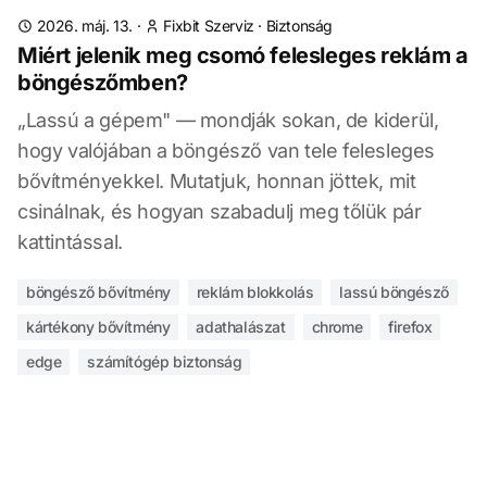
2026. máj. 13.
·
Fixbit Szerviz
·
Biztonság
Miért jelenik meg csomó felesleges reklám a
böngészőmben?
„Lassú a gépem" — mondják sokan, de kiderül,
hogy valójában a böngésző van tele felesleges
bővítményekkel. Mutatjuk, honnan jöttek, mit
csinálnak, és hogyan szabadulj meg tőlük pár
kattintással.
böngésző bővítmény
reklám blokkolás
lassú böngésző
kártékony bővítmény
adathalászat
chrome
firefox
edge
számítógép biztonság