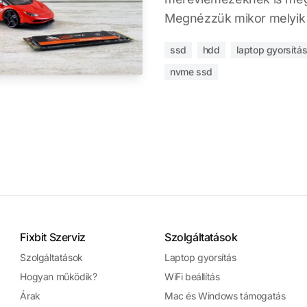
Megnézzük mikor melyik a
ssd
hdd
laptop gyorsítá
nvme ssd
Fixbit Szerviz
Szolgáltatások
Szolgáltatások
Laptop gyorsítás
Hogyan működik?
WiFi beállítás
Árak
Mac és Windows támogatás