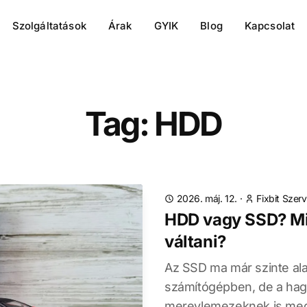
Szolgáltatások
Árak
GYIK
Blog
Kapcsolat
Tag: HDD
2026. máj. 12.
·
Fixbit Szerv
HDD vagy SSD? M
váltani?
Az SSD ma már szinte al
számítógépben, de a h
merevlemezeknek is meg