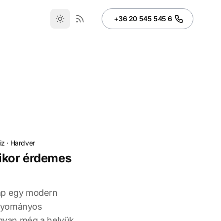
+36 20 545 545 6
iz
·
Hardver
ikor érdemes
ap egy modern
agyományos
van még a helyük.