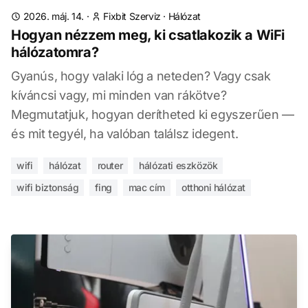
2026. máj. 14.
·
Fixbit Szerviz
·
Hálózat
Hogyan nézzem meg, ki csatlakozik a WiFi
hálózatomra?
Gyanús, hogy valaki lóg a neteden? Vagy csak
kíváncsi vagy, mi minden van rákötve?
Megmutatjuk, hogyan derítheted ki egyszerűen —
és mit tegyél, ha valóban találsz idegent.
wifi
hálózat
router
hálózati eszközök
wifi biztonság
fing
mac cím
otthoni hálózat