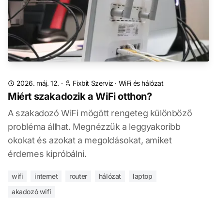
2026. máj. 12.
·
Fixbit Szerviz
·
WiFi és hálózat
Miért szakadozik a WiFi otthon?
A szakadozó WiFi mögött rengeteg különböző
probléma állhat. Megnézzük a leggyakoribb
okokat és azokat a megoldásokat, amiket
érdemes kipróbálni.
wifi
internet
router
hálózat
laptop
akadozó wifi