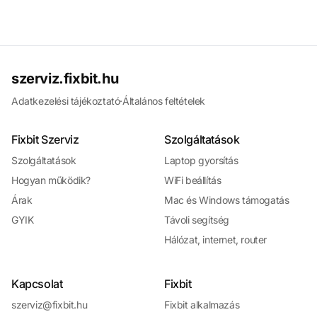
szerviz.fixbit.hu
Adatkezelési tájékoztató
·
Általános feltételek
Fixbit Szerviz
Szolgáltatások
Szolgáltatások
Laptop gyorsítás
Hogyan működik?
WiFi beállítás
Árak
Mac és Windows támogatás
GYIK
Távoli segítség
Hálózat, internet, router
Kapcsolat
Fixbit
szerviz@fixbit.hu
Fixbit alkalmazás