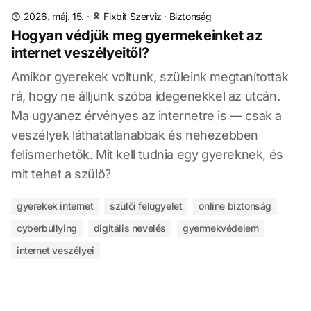
2026. máj. 15.
·
Fixbit Szerviz
·
Biztonság
Hogyan védjük meg gyermekeinket az
internet veszélyeitől?
Amikor gyerekek voltunk, szüleink megtanítottak
rá, hogy ne álljunk szóba idegenekkel az utcán.
Ma ugyanez érvényes az internetre is — csak a
veszélyek láthatatlanabbak és nehezebben
felismerhetők. Mit kell tudnia egy gyereknek, és
mit tehet a szülő?
gyerekek internet
szülői felügyelet
online biztonság
cyberbullying
digitális nevelés
gyermekvédelem
internet veszélyei