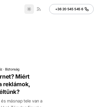
+36 20 545 545 6
iz
·
Biztonság
ernet? Miért
a reklámok,
éltünk?
 és másnap tele van a