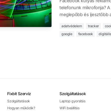
Facebook kutyás reklámok
telefonunk mikrofonja? A
meglepőbb és ijesztőbb a
adatvédelem
tracker
coo
google
facebook
digitál
Fixbit Szerviz
Szolgáltatások
Szolgáltatások
Laptop gyorsítás
Hogyan működik?
WiFi beállítás