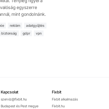
kal. Tényleg figyel a
 valóság egyszerre
nnál, mint gondolnánk.
kie
reklám
adatgyűjtés
is biztonság
gdpr
vpn
Kapcsolat
Fixbit
szerviz@fixbit.hu
Fixbit alkalmazás
Budapest és Pest megye
Fixbit.hu