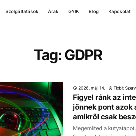
Szolgáltatások
Árak
GYIK
Blog
Kapcsolat
Tag: GDPR
2026. máj. 14.
·
Fixbit Szerv
Figyel ránk az int
jönnek pont azok 
amikről csak besz
Megemlíted a kutyatápot,