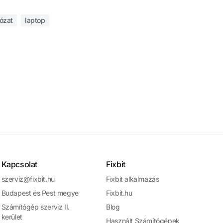
ózat
laptop
Kapcsolat
Fixbit
szerviz@fixbit.hu
Fixbit alkalmazás
Budapest és Pest megye
Fixbit.hu
Számítógép szerviz II.
Blog
kerület
Használt Számítógépek