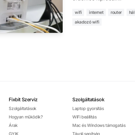
wifi
internet
router
hál
akadozó wifi
Fixbit Szerviz
Szolgáltatások
Szolgáltatások
Laptop gyorsítás
Hogyan működik?
WiFi beállítás
Árak
Mac és Windows támogatás
GYIK
Távoli segítség