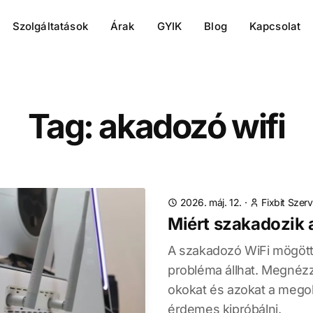
Szolgáltatások
Árak
GYIK
Blog
Kapcsolat
Tag: akadozó wifi
2026. máj. 12.
·
Fixbit Szerv
Miért szakadozik 
A szakadozó WiFi mögöt
probléma állhat. Megnéz
okokat és azokat a mego
érdemes kipróbálni.