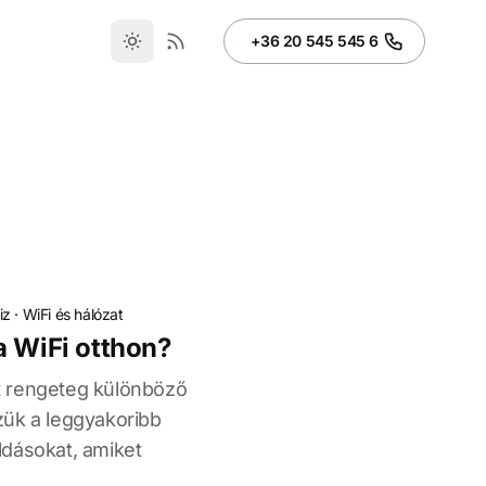
+36 20 545 545 6
iz
·
WiFi és hálózat
a WiFi otthon?
t rengeteg különböző
zük a leggyakoribb
ldásokat, amiket