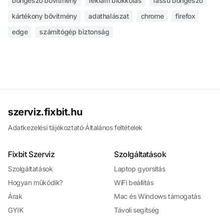
böngésző bővítmény
reklám blokkolás
lassú böngésző
kártékony bővítmény
adathalászat
chrome
firefox
edge
számítógép biztonság
szerviz.fixbit.hu
Adatkezelési tájékoztató
·
Általános feltételek
Fixbit Szerviz
Szolgáltatások
Szolgáltatások
Laptop gyorsítás
Hogyan működik?
WiFi beállítás
Árak
Mac és Windows támogatás
GYIK
Távoli segítség