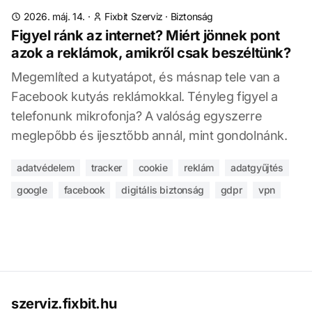
2026. máj. 14.
·
Fixbit Szerviz
·
Biztonság
Figyel ránk az internet? Miért jönnek pont
azok a reklámok, amikről csak beszéltünk?
Megemlíted a kutyatápot, és másnap tele van a
Facebook kutyás reklámokkal. Tényleg figyel a
telefonunk mikrofonja? A valóság egyszerre
meglepőbb és ijesztőbb annál, mint gondolnánk.
adatvédelem
tracker
cookie
reklám
adatgyűjtés
google
facebook
digitális biztonság
gdpr
vpn
szerviz.fixbit.hu