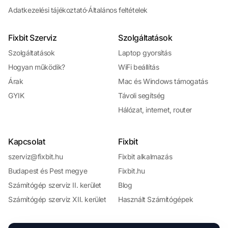
Adatkezelési tájékoztató
·
Általános feltételek
Fixbit Szerviz
Szolgáltatások
Szolgáltatások
Laptop gyorsítás
Hogyan működik?
WiFi beállítás
Árak
Mac és Windows támogatás
GYIK
Távoli segítség
Hálózat, internet, router
Kapcsolat
Fixbit
szerviz@fixbit.hu
Fixbit alkalmazás
Budapest és Pest megye
Fixbit.hu
Számítógép szerviz II. kerület
Blog
Számítógép szerviz XII. kerület
Használt Számítógépek