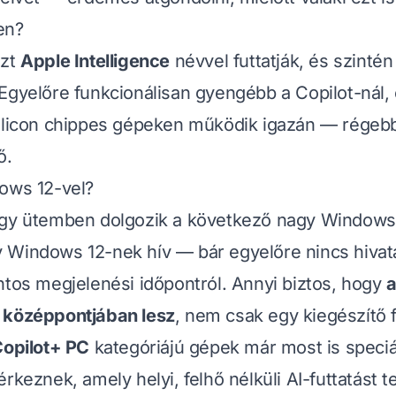
en?
ezt
Apple Intelligence
névvel futtatják, és szintén
Egyelőre funkcionálisan gyengébb a Copilot-nál, 
Silicon chippes gépeken működik igazán — régeb
ő.
ows 12-vel?
agy ütemben dolgozik a következő nagy Windows-
 Windows 12-nek hív — bár egyelőre nincs hivata
ntos megjelenési időpontról. Annyi biztos, hogy
a
 középpontjában lesz
, nem csak egy kiegészítő 
opilot+ PC
kategóriájú gépek már most is speciál
érkeznek, amely helyi, felhő nélküli AI-futtatást 