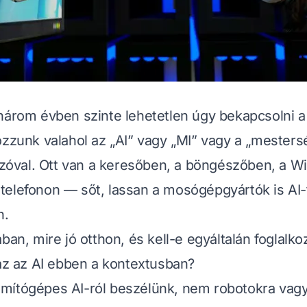
három évben szinte lehetetlen úgy bekapcsolni a
ozzunk valahol az „AI” vagy „MI” vagy a „mester
 szóval. Ott van a keresőben, a böngészőben, a 
telefonon — sőt, lassan a mosógépgyártók is AI
n.
ban, mire jó otthon, és kell-e egyáltalán foglalk
 az az AI ebben a kontextusban?
mítógépes AI-ról beszélünk, nem robotokra va