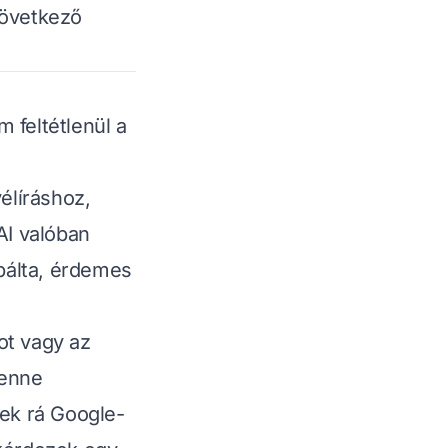
következő
 feltétlenül a
élíráshoz,
AI valóban
bálta, érdemes
ot vagy az
lenne
ek rá Google-