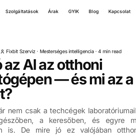
Szolgáltatások
Árak
GYIK
Blog
Kapcsolat
Fixbit Szerviz
·
Mesterséges intelligencia
·
4
min read
ó az AI az otthoni
tógépen — és mi az a
t?
r nem csak a techcégek laboratóriumai
gészőben, a keresőben, és egyre m
 is. De mire jó ez valójában otthon