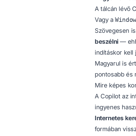
A tálcán lévő 
Vagy a
Windo
Szövegesen is
beszélni
— ehhe
indításkor kell
Magyarul is ér
pontosabb és r
Mire képes ko
A Copilot az i
ingyenes haszn
Internetes ker
formában vissz