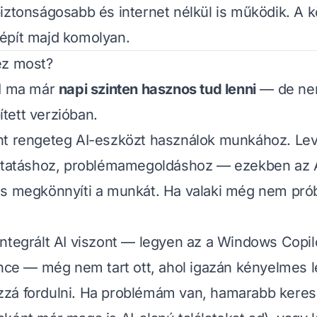
iztonságosabb és internet nélkül is működik. A 
épít majd komolyan.
ez most?
AI ma már
napi szinten hasznos tud lenni
— de nem
tett verzióban.
nt rengeteg AI-eszközt használok munkához. Lev
kutatáshoz, problémamegoldáshoz — ezekben az 
és megkönnyíti a munkát. Ha valaki még nem pró
ntegrált AI viszont — legyen az a Windows Copil
ence — még nem tart ott, ahol igazán kényelmes 
zá fordulni. Ha problémám van, hamarabb keres