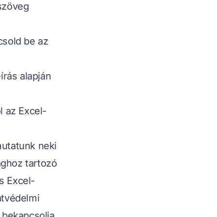
 szöveg
csold be az
írás alapján
 az Excel-
mutatunk neki
hoz tartozó
s Excel-
atvédelmi
 bekapcsolja.