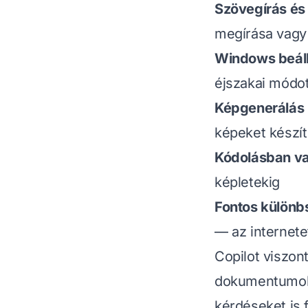
Szövegírás és 
megírása vagy 
Windows beáll
éjszakai módo
Képgenerálás
képeket készít
Kódolásban va
képletekig
Fontos különb
— az internete
Copilot viszon
dokumentumokh
kérdéseket is 