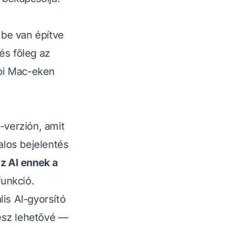
 be van építve
és főleg az
bi Mac-eken
verzión, amit
los bejelentés
z AI ennek a
funkció.
is AI-gyorsító
tesz lehetővé —