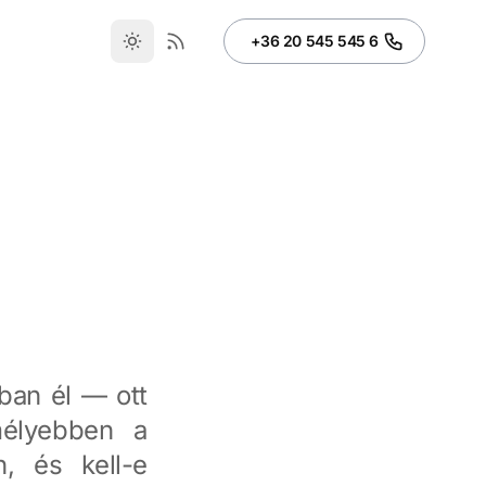
+36 20 545 545 6
ban él — ott
élyebben a
, és kell-e