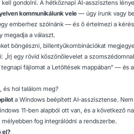
 kell gondolni. A hétköznapi AI-asszisztens lény
yelven kommunikálunk vele
— úgy írunk vagy b
gy emberhez szólnánk — és ő értelmezi a kérést
gy megadja a választ.
ket böngészni, billentyűkombinációkat megjegye
i:
„Írj egy rövid köszönőlevelet a szomszédomna
tegnapi fájlomat a Letöltések mappában”
— és a
t, és hol találom meg?
pilot
a Windows beépített AI-asszisztense. Nem 
indows 11-ben alapból ott van, és a következő 
 mélyebben fog integrálódni a rendszerbe.
 el?