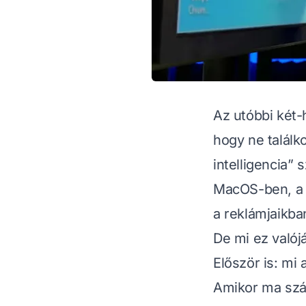
Az utóbbi két-
hogy ne találk
intelligencia”
MacOS-ben, a 
a reklámjaikba
De mi ez valójá
Először is: mi
Amikor ma szá