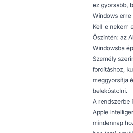
ez gyorsabb, b
Windows erre 
Kell-e nekem 
Őszintén: az 
Windowsba épí
Személy szeri
fordításhoz, 
meggyorsítja 
belekóstolni.
A rendszerbe i
Apple Intellig
mindennap hoz