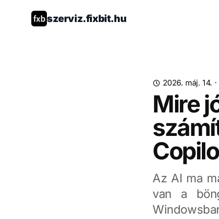
szerviz.fixbit.hu
2026. máj. 14.
·
Mire j
számí
Copilo
Az AI ma má
van a bön
Windowsban