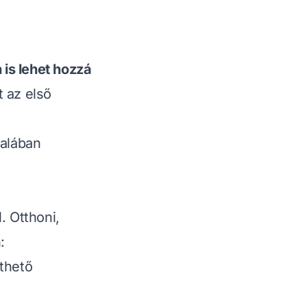
is lehet hozzá
 az első
talában
. Otthoni,
:
thető