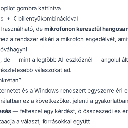
Copilot gombra kattintva
ws + C
billentyűkombinációval
 használható, de
mikrofonon keresztül hangosan 
z a rendszer elkéri a mikrofon engedélyét, amit
 jóváhagyni
t, de — mint a legtöbb AI-eszköznél — angolul ál
észletesebb válaszokat ad.
nkrétan?
nternetet és a Windows rendszert egyszerre éri el
álatban ez a következőket jelenti a gyakorlatban
esés
— felteszel egy kérdést, ő összeszedi és ér
aadja a választ, forrásokkal együtt