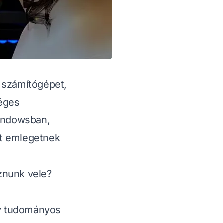
 számítógépet,
séges
Windowsban,
-t emlegetnek
oznunk vele?
gy tudományos