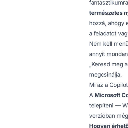
fantasztikumra
természetes n
hozzá, ahogy e
a feladatot va
Nem kell menü
annyit mondan
„Keresd meg a 
megcsinálja.
Mi az a Copilo
A
Microsoft Co
telepíteni — W
verzióban még
Hogyan érhető