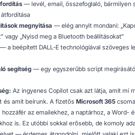
fordítás
— levél, email, összefoglaló, bármilyen
átfordítása
ítások megnyitása
— elég annyit mondani:
„Kap
t”
vagy
„Nyisd meg a Bluetooth beállításokat”
— a beépített DALL-E technológiával szöveges le
ló segítség
— egy egyszerűbb script megírásától
ség:
Az ingyenes Copilot csak azt látja, amit mi 
t és amit beírunk. A fizetős
Microsoft 365
csomag
t hozzáfér az emailekhez, a naptárhoz, a Word- é
oz is. Ez utóbbi sokkal erősebb, de komoly ad
felvet — érdemes átgondolni, mielőtt valaki ezt is