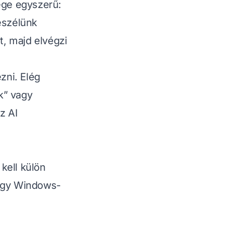
ege egyszerű:
eszélünk
, majd elvégzi
zni. Elég
k”
vagy
z AI
kell külön
nagy Windows-