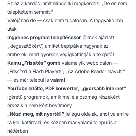
Ez az a kérdés, amit mindenki megkérdez: „De én nem
telepítettem semmit!”
Valójában de — csak nem tudatosan. A leggyakoribb
utak:
Ingyenes program telepítésekor
jönnek ajánlott
„kiegészítőként”, amiket bepipálva hagynak az
emberek, mert gyorsan végigkattintják a telepítőt
Kamu „Frissítés” gomb
valamelyik weboldalon —
„Frissítsd a Flash Playert!”, „Az Adobe Reader elavult!”
— és már települ is
valami
YouTube letöltő, PDF konverter, „gyorsabb internet”
ígéretű programok, amik mellé a csomag részeként
érkezik a nem kért bővítmény
„Nézd meg, mit nyertél!”
jellegű oldalak, ahol valamire
rá kell kattintani, és közben már valami települ is a
háttérben