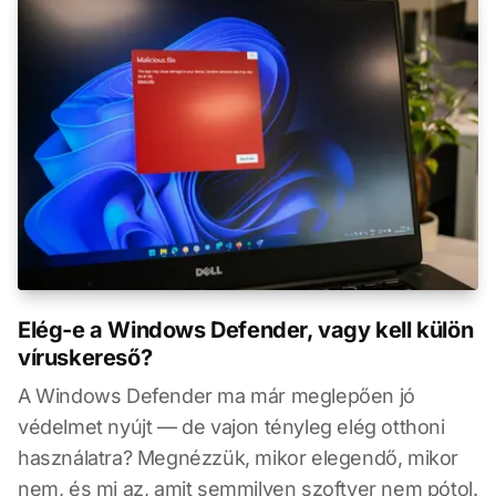
Elég-e a Windows Defender, vagy kell külön
víruskereső?
A Windows Defender ma már meglepően jó
védelmet nyújt — de vajon tényleg elég otthoni
használatra? Megnézzük, mikor elegendő, mikor
nem, és mi az, amit semmilyen szoftver nem pótol.