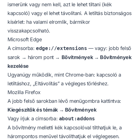
ismerünk vagy nem kell, azt le lehet tiltani (kék
kapcsoló) vagy el lehet távolítani. A letiltás biztonságos
kísérlet: ha valami elromlik, bármikor
visszakapcsolható.
Microsoft Edge
A címsorba:
— vagy: jobb felső
edge://extensions
sarok → három pont →
Bővítmények → Bővítmények
kezelése
Ugyanúgy működik, mint Chrome-ban: kapcsoló a
letiltáshoz, „Eltávolítás” a végleges törléshez.
Mozilla Firefox
A jobb felső sarokban lévő menügombra kattintva:
Kiegészítők és témák → Bővítmények
Vagy írjuk a címsorba:
about:addons
A bővítmény melletti kék kapcsolóval tilthatjuk le, a
hárompontos menüvel távolíthatjuk el véglegesen.