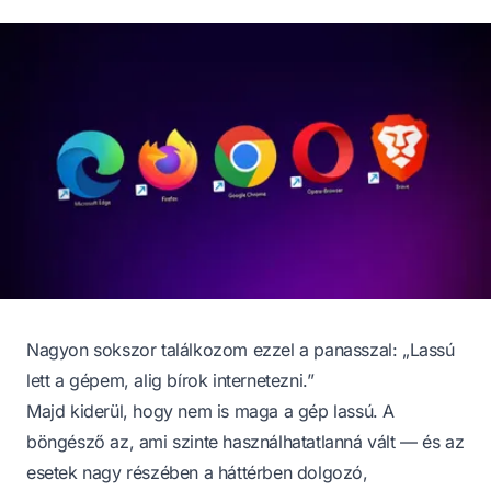
Nagyon sokszor találkozom ezzel a panasszal: „Lassú
lett a gépem, alig bírok internetezni.”
Majd kiderül, hogy nem is maga a gép lassú. A
böngésző az, ami szinte használhatatlanná vált — és az
esetek nagy részében a háttérben dolgozó,