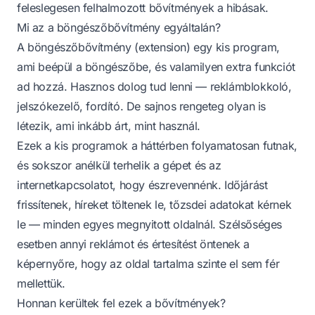
feleslegesen felhalmozott bővítmények a hibásak.
Mi az a böngészőbővítmény egyáltalán?
A böngészőbővítmény (extension) egy kis program,
ami beépül a böngészőbe, és valamilyen extra funkciót
ad hozzá. Hasznos dolog tud lenni — reklámblokkoló,
jelszókezelő, fordító. De sajnos rengeteg olyan is
létezik, ami inkább árt, mint használ.
Ezek a kis programok a háttérben folyamatosan futnak,
és sokszor anélkül terhelik a gépet és az
internetkapcsolatot, hogy észrevennénk. Időjárást
frissítenek, híreket töltenek le, tőzsdei adatokat kérnek
le — minden egyes megnyitott oldalnál. Szélsőséges
esetben annyi reklámot és értesítést öntenek a
képernyőre, hogy az oldal tartalma szinte el sem fér
mellettük.
Honnan kerültek fel ezek a bővítmények?