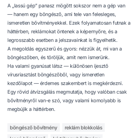
A „lassú gép” panasz mögött sokszor nem a gép van
— hanem egy böngésző, ami tele van felesleges,
ismeretlen bővítményekkel. Ezek folyamatosan futnak a
háttérben, reklámokat öntenek a képernyőre, és a
legrosszabb esetben a jelszavainkat is figyelhetik.
A megoldás egyszerű és gyors: nézzük át, mi van a
böngészőben, és töröljük, amit nem ismerünk.
Ha valami gyanúsat látsz — különösen ijesztő
vírusriasztást böngészőből, vagy ismeretlen
kezdőlapot — érdemes szakembert is megkérdezni.
Egy rövid átvizsgálás megmutatja, hogy valóban csak
bővítményről van-e szó, vagy valami komolyabb is
megbújik a háttérben.
böngésző bővítmény
reklám blokkolás