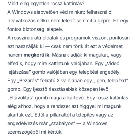
Miért elég egyetlen rossz kattintás?
A Windows alapvetően véd minket: felhasználói
beavatkozás nélkül nem telepít semmit a gépre. Ez egy
fontos biztonsági alapelv.
A rosszindulatú oldalak és programok viszont pontosan
ezt használják ki — csak nem törik át ezt a védelmet,
hanem
megkerülik
. Másnak adják ki magukat, vagy
elfedik, hogy mire kattintunk valójában. Egy „Videó
lejátszása” gomb valójában egy telepítési engedély.
Egy „Bezárás” feliratú X valójában egy „Igen, telepítsd”
gomb. Egy ijesztő riasztásablak közepén lévő
„Eltávolítás” gomb maga a kártevő. Egy rossz kattintás
elég ahhoz, hogy a rendszer azt higgye: mi magunk
akartuk ezt. Ettől a pillanattól a telepítés vagy az
engedélyezés már „szabályos” — a Windows
szemszögéből mi kértük.