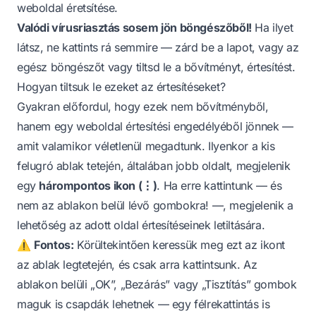
weboldal éretsítése.
Valódi vírusriasztás sosem jön böngészőből!
Ha ilyet
látsz, ne kattints rá semmire — zárd be a lapot, vagy az
egész böngészőt vagy tiltsd le a bővítményt, értesítést.
Hogyan tiltsuk le ezeket az értesítéseket?
Gyakran előfordul, hogy ezek nem bővítményből,
hanem egy weboldal értesítési engedélyéből jönnek —
amit valamikor véletlenül megadtunk. Ilyenkor a kis
felugró ablak tetején, általában jobb oldalt, megjelenik
egy
hárompontos ikon (⋮)
. Ha erre kattintunk — és
nem az ablakon belül lévő gombokra! —, megjelenik a
lehetőség az adott oldal értesítéseinek letiltására.
⚠️
Fontos:
Körültekintően keressük meg ezt az ikont
az ablak legtetején, és csak arra kattintsunk. Az
ablakon belüli „OK”, „Bezárás” vagy „Tisztítás” gombok
maguk is csapdák lehetnek — egy félrekattintás is