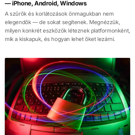
— iPhone, Android, Windows
A szűrők és korlátozások önmagukban nem
elegendők — de sokat segítenek. Megnézzük,
milyen konkrét eszközök léteznek platformonként,
mik a kiskapuk, és hogyan lehet őket lezárni.