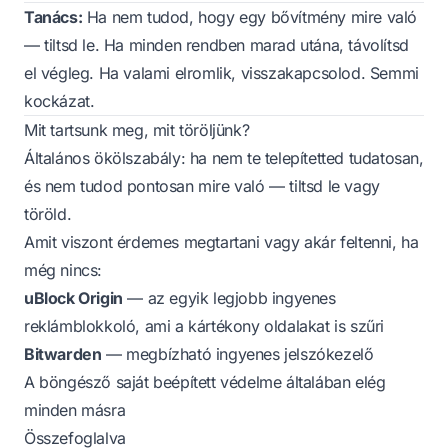
Tanács:
Ha nem tudod, hogy egy bővítmény mire való
— tiltsd le. Ha minden rendben marad utána, távolítsd
el végleg. Ha valami elromlik, visszakapcsolod. Semmi
kockázat.
Mit tartsunk meg, mit töröljünk?
Általános ökölszabály: ha nem te telepítetted tudatosan,
és nem tudod pontosan mire való — tiltsd le vagy
töröld.
Amit viszont érdemes megtartani vagy akár feltenni, ha
még nincs:
uBlock Origin
— az egyik legjobb ingyenes
reklámblokkoló, ami a kártékony oldalakat is szűri
Bitwarden
— megbízható ingyenes jelszókezelő
A böngésző saját beépített védelme általában elég
minden másra
Összefoglalva