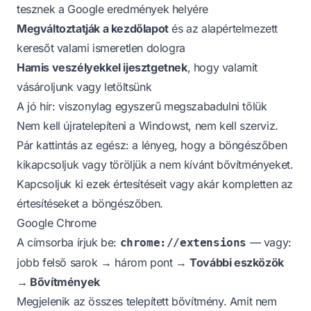
tesznek a Google eredmények helyére
Megváltoztatják a kezdőlapot
és az alapértelmezett
keresőt valami ismeretlen dologra
Hamis veszélyekkel ijesztgetnek
, hogy valamit
vásároljunk vagy letöltsünk
A jó hír: viszonylag egyszerű megszabadulni tőlük
Nem kell újratelepíteni a Windowst, nem kell szerviz.
Pár kattintás az egész: a lényeg, hogy a böngészőben
kikapcsoljuk vagy töröljük a nem kívánt bővítményeket.
Kapcsoljuk ki ezek értesítéseit vagy akár kompletten az
értesítéseket a böngészőben.
Google Chrome
A címsorba írjuk be:
— vagy:
chrome://extensions
jobb felső sarok → három pont →
További eszközök
→ Bővítmények
Megjelenik az összes telepített bővítmény. Amit nem