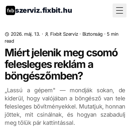
szerviz.fixbit.hu
Togg
2026. máj. 13.
·
Fixbit Szerviz
·
Biztonság
·
5
min
read
Miért jelenik meg csomó
felesleges reklám a
böngészőmben?
„Lassú a gépem" — mondják sokan, de
kiderül, hogy valójában a böngésző van tele
felesleges bővítményekkel. Mutatjuk, honnan
jöttek, mit csinálnak, és hogyan szabadulj
meg tőlük pár kattintással.