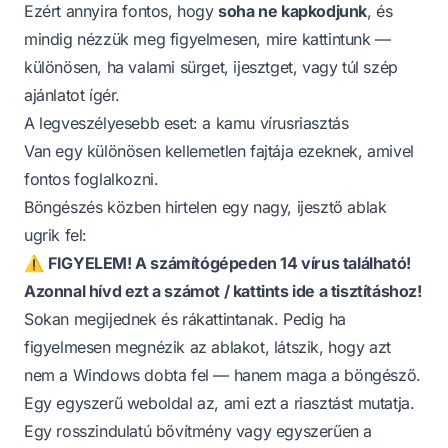
Ezért annyira fontos, hogy
soha ne kapkodjunk
, és
mindig nézzük meg figyelmesen, mire kattintunk —
különösen, ha valami sürget, ijesztget, vagy túl szép
ajánlatot ígér.
A legveszélyesebb eset: a kamu vírusriasztás
Van egy különösen kellemetlen fajtája ezeknek, amivel
fontos foglalkozni.
Böngészés közben hirtelen egy nagy, ijesztő ablak
ugrik fel:
⚠️
FIGYELEM! A számítógépeden 14 vírus található!
Azonnal hívd ezt a számot / kattints ide a tisztításhoz!
Sokan megijednek és rákattintanak. Pedig ha
figyelmesen megnézik az ablakot, látszik, hogy azt
nem a Windows dobta fel — hanem maga a böngésző.
Egy egyszerű weboldal az, ami ezt a riasztást mutatja.
Egy rosszindulatú bővítmény vagy egyszerűen a