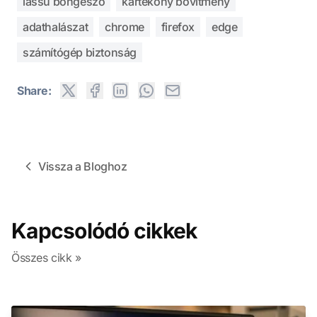
lassú böngésző
kártékony bővítmény
adathalászat
chrome
firefox
edge
számítógép biztonság
Share:
Vissza a Bloghoz
Kapcsolódó cikkek
Összes cikk »