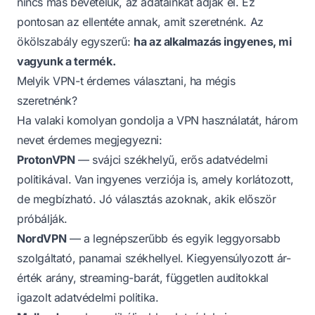
nincs más bevételük, az adatainkat adják el. Ez
pontosan az ellentéte annak, amit szeretnénk. Az
ökölszabály egyszerű:
ha az alkalmazás ingyenes, mi
vagyunk a termék.
Melyik VPN-t érdemes választani, ha mégis
szeretnénk?
Ha valaki komolyan gondolja a VPN használatát, három
nevet érdemes megjegyezni:
ProtonVPN
— svájci székhelyű, erős adatvédelmi
politikával. Van ingyenes verziója is, amely korlátozott,
de megbízható. Jó választás azoknak, akik először
próbálják.
NordVPN
— a legnépszerűbb és egyik leggyorsabb
szolgáltató, panamai székhellyel. Kiegyensúlyozott ár-
érték arány, streaming-barát, független auditokkal
igazolt adatvédelmi politika.