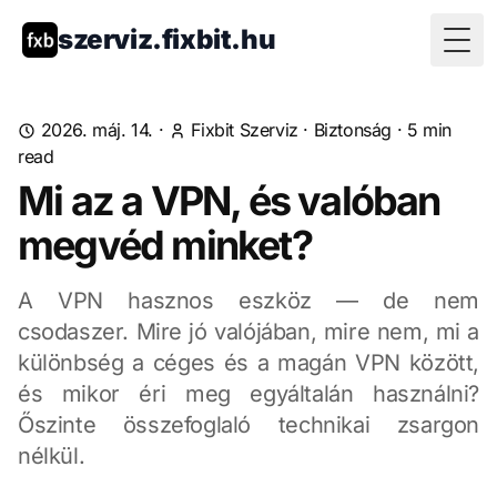
szerviz.fixbit.hu
Togg
2026. máj. 14.
·
Fixbit Szerviz
·
Biztonság
·
5
min
read
Mi az a VPN, és valóban
megvéd minket?
A VPN hasznos eszköz — de nem
csodaszer. Mire jó valójában, mire nem, mi a
különbség a céges és a magán VPN között,
és mikor éri meg egyáltalán használni?
Őszinte összefoglaló technikai zsargon
nélkül.