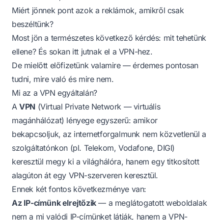
Miért jönnek pont azok a reklámok, amikről csak
beszéltünk?
Most jön a természetes következő kérdés: mit tehetünk
ellene? És sokan itt jutnak el a VPN-hez.
De mielőtt előfizetünk valamire — érdemes pontosan
tudni, mire való és mire nem.
Mi az a VPN egyáltalán?
A
VPN
(Virtual Private Network — virtuális
magánhálózat) lényege egyszerű: amikor
bekapcsoljuk, az internetforgalmunk nem közvetlenül a
szolgáltatónkon (pl. Telekom, Vodafone, DIGI)
keresztül megy ki a világhálóra, hanem egy titkosított
alagúton át egy VPN-szerveren keresztül.
Ennek két fontos következménye van:
Az IP-címünk elrejtőzik
— a meglátogatott weboldalak
nem a mi valódi IP-címünket látják, hanem a VPN-