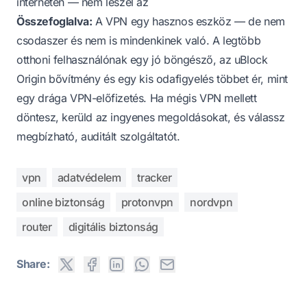
interneten — nem leszel az
Összefoglalva:
A VPN egy hasznos eszköz — de nem
csodaszer és nem is mindenkinek való. A legtöbb
otthoni felhasználónak egy jó böngésző, az uBlock
Origin bővítmény és egy kis odafigyelés többet ér, mint
egy drága VPN-előfizetés. Ha mégis VPN mellett
döntesz, kerüld az ingyenes megoldásokat, és válassz
megbízható, auditált szolgáltatót.
vpn
adatvédelem
tracker
online biztonság
protonvpn
nordvpn
router
digitális biztonság
Share: