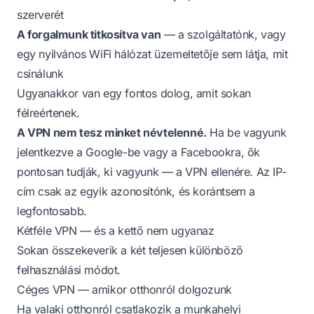
szerverét
A forgalmunk titkosítva van
— a szolgáltatónk, vagy
egy nyilvános WiFi hálózat üzemeltetője sem látja, mit
csinálunk
Ugyanakkor van egy fontos dolog, amit sokan
félreértenek.
A VPN nem tesz minket névtelenné.
Ha be vagyunk
jelentkezve a Google-be vagy a Facebookra, ők
pontosan tudják, ki vagyunk — a VPN ellenére. Az IP-
cím csak az egyik azonosítónk, és korántsem a
legfontosabb.
Kétféle VPN — és a kettő nem ugyanaz
Sokan összekeverik a két teljesen különböző
felhasználási módot.
Céges VPN — amikor otthonról dolgozunk
Ha valaki otthonról csatlakozik a munkahelyi