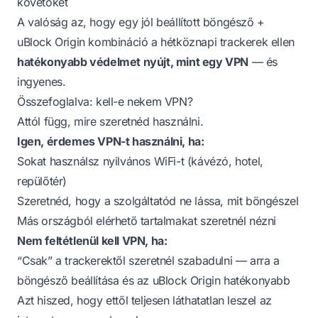
követőket
A valóság az, hogy egy jól beállított böngésző +
uBlock Origin kombináció a hétköznapi trackerek ellen
hatékonyabb védelmet nyújt, mint egy VPN
— és
ingyenes.
Összefoglalva: kell-e nekem VPN?
Attól függ, mire szeretnéd használni.
Igen, érdemes VPN-t használni, ha:
Sokat használsz nyilvános WiFi-t (kávézó, hotel,
repülőtér)
Szeretnéd, hogy a szolgáltatód ne lássa, mit böngészel
Más országból elérhető tartalmakat szeretnél nézni
Nem feltétlenül kell VPN, ha:
“Csak” a trackerektől szeretnél szabadulni — arra a
böngésző beállítása és az uBlock Origin hatékonyabb
Azt hiszed, hogy ettől teljesen láthatatlan leszel az