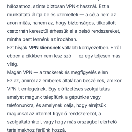
hálózathoz, szinte biztosan VPN-t használ. Ezt a
munkáltató állítja be és üzemelteti — a célja nem az
anonimitás, hanem az, hogy biztonságos, titkosított
csatornán keresztül érhessük el a belső rendszereket,
mintha bent lennénk az irodában.
Ezt hívják
VPN kliensnek
vállalati környezetben. Erről
ebben a cikkben nem lesz szó — ez egy teljesen más
világ.
Magán VPN — a trackerek és megfigyelés ellen
Ez az, amiről az emberek általában beszélnek, amikor
VPN-t emlegetnek. Egy előfizetéses szolgáltatás,
amelyet magunk telepítünk a gépünkre vagy
telefonunkra, és amelynek célja, hogy elrejtsük
magunkat az internet figyelő rendszereitől, a
szolgáltatónktól, vagy hogy más országból elérhető
tartalmakhoz férjünk hozzá.