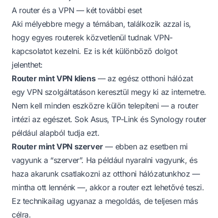
A router és a VPN — két további eset
Aki mélyebbre megy a témában, találkozik azzal is,
hogy egyes routerek közvetlenül tudnak VPN-
kapcsolatot kezelni. Ez is két különböző dolgot
jelenthet:
Router mint VPN kliens
— az egész otthoni hálózat
egy VPN szolgáltatáson keresztül megy ki az internetre.
Nem kell minden eszközre külön telepíteni — a router
intézi az egészet. Sok Asus, TP-Link és Synology router
például alapból tudja ezt.
Router mint VPN szerver
— ebben az esetben mi
vagyunk a “szerver”. Ha például nyaralni vagyunk, és
haza akarunk csatlakozni az otthoni hálózatunkhoz —
mintha ott lennénk —, akkor a router ezt lehetővé teszi.
Ez technikailag ugyanaz a megoldás, de teljesen más
célra.