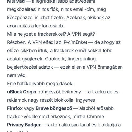
Mullvad
— a legradikálisabb adatvédelmi
megközelítés: nincs fiók, nincs email-cím, még
készpénzzel is lehet fizetni. Azoknak, akiknek az
anonimitás a legfontosabb.
Mi a helyzet a trackerekkel? A VPN segít?
Részben. A VPN elfedi az IP-címünket — de ahogy az
előző cikkben írtuk, a trackerek ennél sokkal több
adatot gyűjtenek. Cookie-k, fingerprinting,
bejelentkezési adatok — ezek ellen a VPN önmagában
nem véd.
Erre hatékonyabb megoldások:
uBlock Origin
böngészőbővítmény — a trackerek és
reklámok nagy részét blokkolja, ingyenes
Firefox
vagy
Brave böngésző
— alapból erősebb
tracker-védelemmel érkeznek, mint a Chrome
Privacy Badger
— automatikusan tanul és blokkolja a