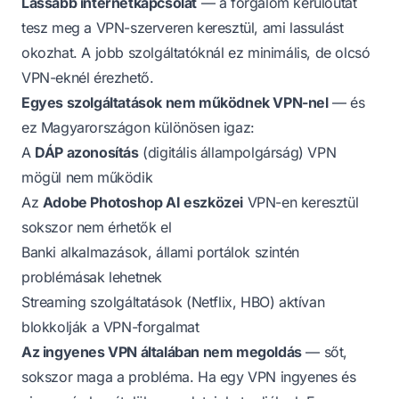
Lassabb internetkapcsolat
— a forgalom kerülőutat
tesz meg a VPN-szerveren keresztül, ami lassulást
okozhat. A jobb szolgáltatóknál ez minimális, de olcsó
VPN-eknél érezhető.
Egyes szolgáltatások nem működnek VPN-nel
— és
ez Magyarországon különösen igaz:
A
DÁP azonosítás
(digitális állampolgárság) VPN
mögül nem működik
Az
Adobe Photoshop AI eszközei
VPN-en keresztül
sokszor nem érhetők el
Banki alkalmazások, állami portálok szintén
problémásak lehetnek
Streaming szolgáltatások (Netflix, HBO) aktívan
blokkolják a VPN-forgalmat
Az ingyenes VPN általában nem megoldás
— sőt,
sokszor maga a probléma. Ha egy VPN ingyenes és