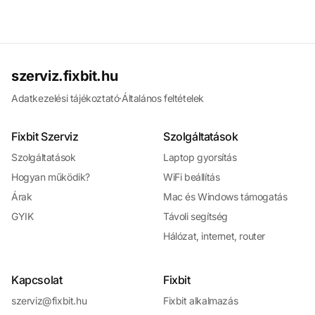
szerviz.fixbit.hu
Adatkezelési tájékoztató
·
Általános feltételek
Fixbit Szerviz
Szolgáltatások
Szolgáltatások
Laptop gyorsítás
Hogyan működik?
WiFi beállítás
Árak
Mac és Windows támogatás
GYIK
Távoli segítség
Hálózat, internet, router
Kapcsolat
Fixbit
szerviz@fixbit.hu
Fixbit alkalmazás