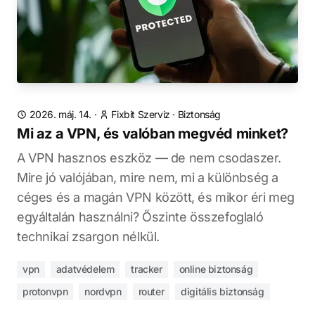
2026. máj. 14.
·
Fixbit Szerviz
·
Biztonság
Mi az a VPN, és valóban megvéd minket?
A VPN hasznos eszköz — de nem csodaszer.
Mire jó valójában, mire nem, mi a különbség a
céges és a magán VPN között, és mikor éri meg
egyáltalán használni? Őszinte összefoglaló
technikai zsargon nélkül.
vpn
adatvédelem
tracker
online biztonság
protonvpn
nordvpn
router
digitális biztonság