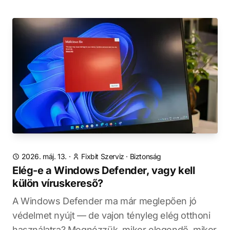
2026. máj. 13.
·
Fixbit Szerviz
·
Biztonság
Elég-e a Windows Defender, vagy kell
külön víruskereső?
A Windows Defender ma már meglepően jó
védelmet nyújt — de vajon tényleg elég otthoni
használatra? Megnézzük, mikor elegendő, mikor