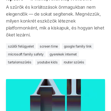
A szűrők és korlátozások önmagukban nem
elegendők — de sokat segítenek. Megnézzük,
milyen konkrét eszközök léteznek
platformonként, mik a kiskapuk, és hogyan lehet
őket lezárni.
szülői felügyelet
screen time
google family link
microsoft family safety
gyerekek internet
tartalomszűrés
youtube kids
router szűrés