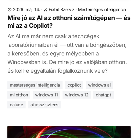
2026. máj. 14.
·
Fixbit Szerviz
·
Mesterséges intelligencia
Mire jó az AI az otthoni számítógépen — és
mi az a Copilot?
Az AI ma már nem csak a techcégek
laboratóriumaiban él — ott van a böngészőben,
a keresőben, és egyre mélyebben a
Windowsban is. De mire jó ez valójában otthon,
és kell-e egyáltalán foglalkoznunk vele?
mesterséges intelligencia
copilot
windows ai
mi otthon
windows 11
windows 12
chatgpt
calude
ai asszisztens