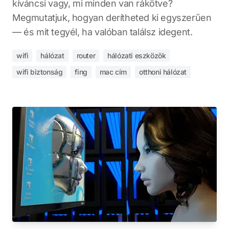
kíváncsi vagy, mi minden van rákötve?
Megmutatjuk, hogyan derítheted ki egyszerűen
— és mit tegyél, ha valóban találsz idegent.
wifi
hálózat
router
hálózati eszközök
wifi biztonság
fing
mac cím
otthoni hálózat