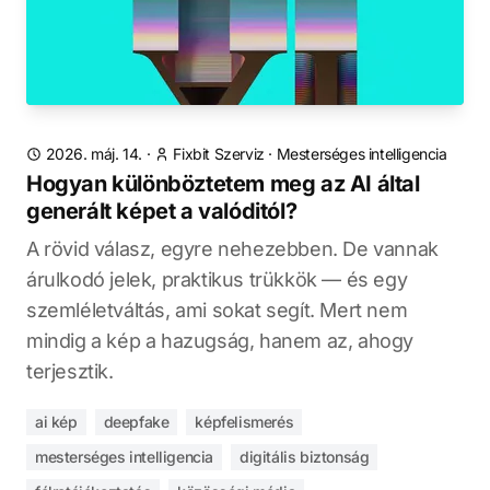
2026. máj. 14.
·
Fixbit Szerviz
·
Mesterséges intelligencia
Hogyan különböztetem meg az AI által
generált képet a valóditól?
A rövid válasz, egyre nehezebben. De vannak
árulkodó jelek, praktikus trükkök — és egy
szemléletváltás, ami sokat segít. Mert nem
mindig a kép a hazugság, hanem az, ahogy
terjesztik.
ai kép
deepfake
képfelismerés
mesterséges intelligencia
digitális biztonság