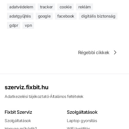
adatvédelem
tracker
cookie
reklám
adatgyűjtés
google
facebook
digitális biztonság
gdpr
vpn
Régebbi cikkek
szerviz.fixbit.hu
Adatkezelési tájékoztató
·
Általános feltételek
Fixbit Szerviz
Szolgáltatások
Szolgáltatások
Laptop gyorsítás
Hogyan működik?
WiFi beállítás